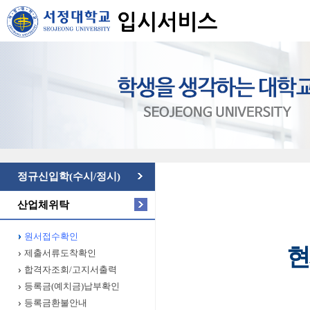
정규신입학(수시/정시)
산업체위탁
원서접수확인
현
제출서류도착확인
합격자조회/고지서출력
등록금(예치금)납부확인
등록금환불안내