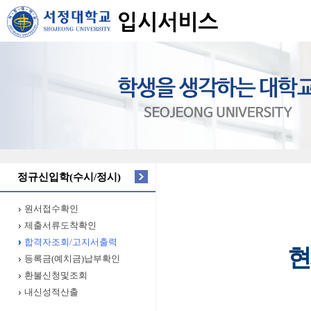
정규신입학(수시/정시)
원서접수확인
제출서류도착확인
합격자조회/고지서출력
현
등록금(예치금)납부확인
환불신청및조회
내신성적산출