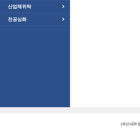
산업체위탁
전공심화
(우)11429