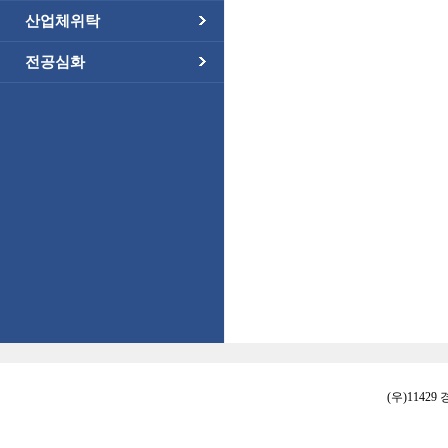
산업체위탁
전공심화
(우)11429