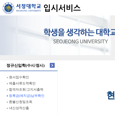
정규신입학(수시/정시)
원서접수확인
제출서류도착확인
합격자조회/고지서출력
현
등록금(예치금)납부확인
환불신청및조회
내신성적산출