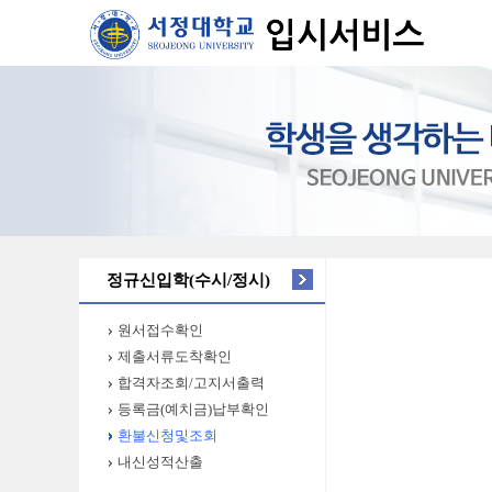
정규신입학(수시/정시)
원서접수확인
제출서류도착확인
합격자조회/고지서출력
등록금(예치금)납부확인
환불신청및조회
내신성적산출