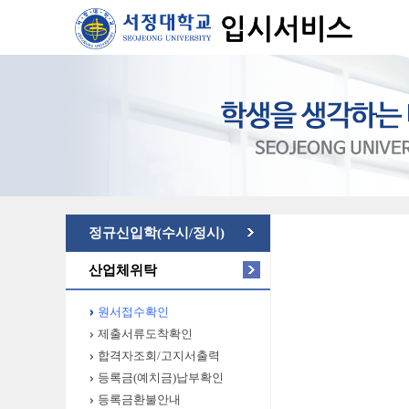
정규신입학(수시/정시)
산업체위탁
원서접수확인
제출서류도착확인
합격자조회/고지서출력
등록금(예치금)납부확인
등록금환불안내