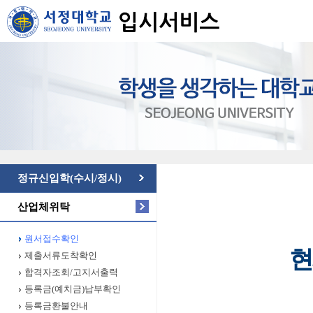
정규신입학(수시/정시)
산업체위탁
원서접수확인
현
제출서류도착확인
합격자조회/고지서출력
등록금(예치금)납부확인
등록금환불안내