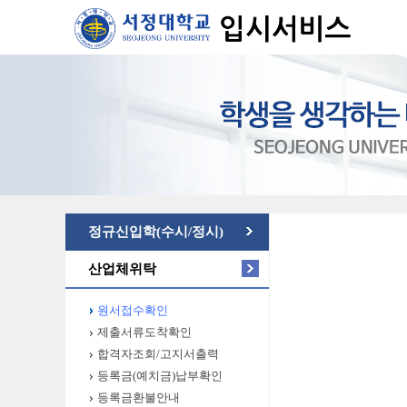
정규신입학(수시/정시)
산업체위탁
원서접수확인
제출서류도착확인
합격자조회/고지서출력
등록금(예치금)납부확인
등록금환불안내