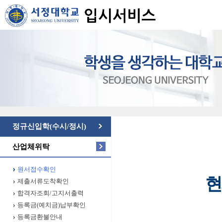
정규신입학(수시/정시)
산업체위탁
원서접수확인
현
제출서류도착확인
합격자조회/고지서출력
등록금(예치금)납부확인
등록금환불안내