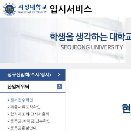
정규신입학(수시/정시)
산업체위탁
원서접수확인
현
제출서류도착확인
합격자조회/고지서출력
등록금(예치금)납부확인
등록금환불안내