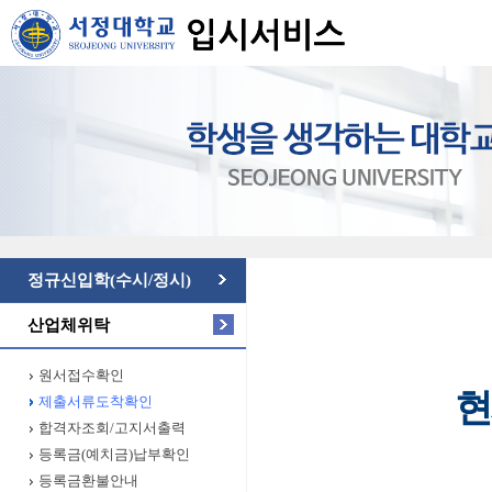
정규신입학(수시/정시)
산업체위탁
원서접수확인
현
제출서류도착확인
합격자조회/고지서출력
등록금(예치금)납부확인
등록금환불안내