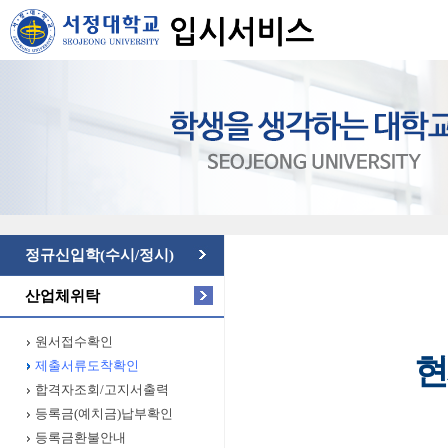
정규신입학(수시/정시)
산업체위탁
원서접수확인
현
제출서류도착확인
합격자조회/고지서출력
등록금(예치금)납부확인
등록금환불안내