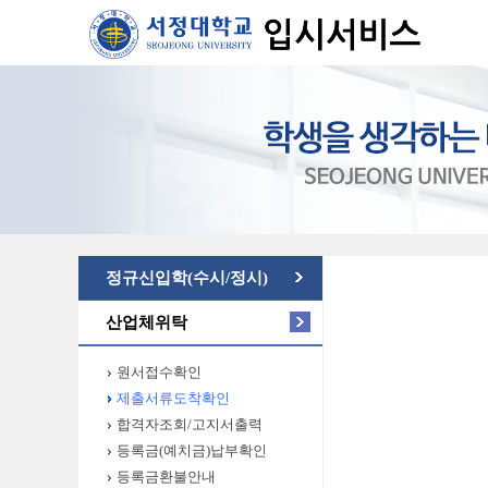
정규신입학(수시/정시)
산업체위탁
원서접수확인
제출서류도착확인
합격자조회/고지서출력
등록금(예치금)납부확인
등록금환불안내