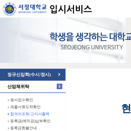
정규신입학(수시/정시)
산업체위탁
원서접수확인
현
제출서류도착확인
합격자조회/고지서출력
등록금(예치금)납부확인
등록금환불안내