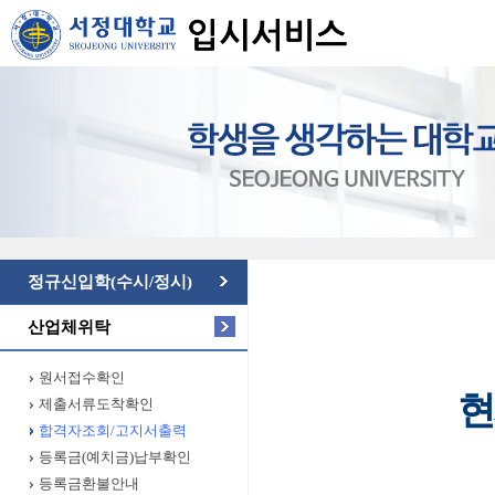
정규신입학(수시/정시)
산업체위탁
원서접수확인
현
제출서류도착확인
합격자조회/고지서출력
등록금(예치금)납부확인
등록금환불안내