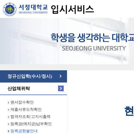
정규신입학(수시/정시)
산업체위탁
원서접수확인
현
제출서류도착확인
합격자조회/고지서출력
등록금(예치금)납부확인
등록금환불안내