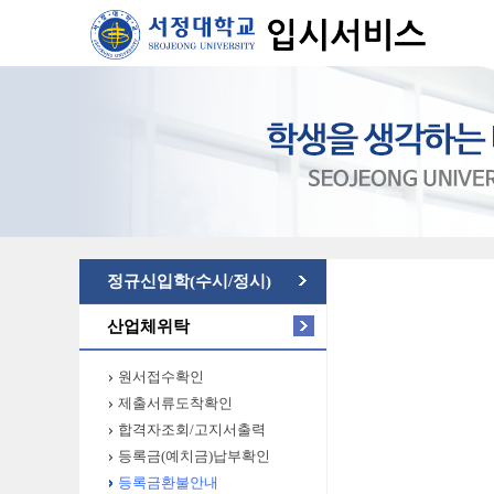
정규신입학(수시/정시)
산업체위탁
원서접수확인
제출서류도착확인
합격자조회/고지서출력
등록금(예치금)납부확인
등록금환불안내