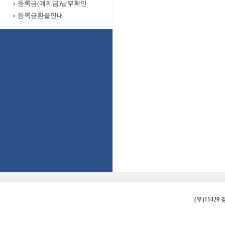
등록금(예치금)납부확인
등록금환불안내
(우)11429