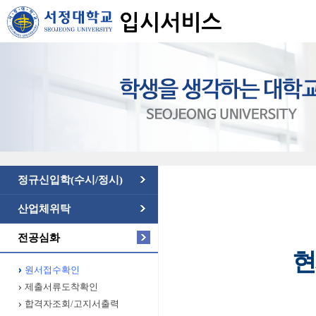
정규신입학(수시/정시)
산업체위탁
전공심화
현
원서접수확인
제출서류도착확인
합격자조회/고지서출력