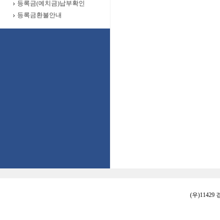
등록금(예치금)납부확인
등록금환불안내
(우)11429