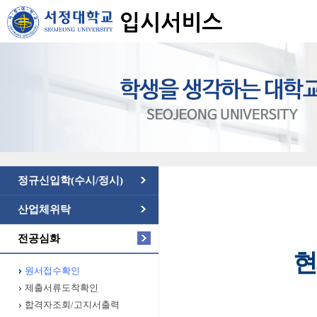
정규신입학(수시/정시)
산업체위탁
전공심화
현
원서접수확인
제출서류도착확인
합격자조회/고지서출력