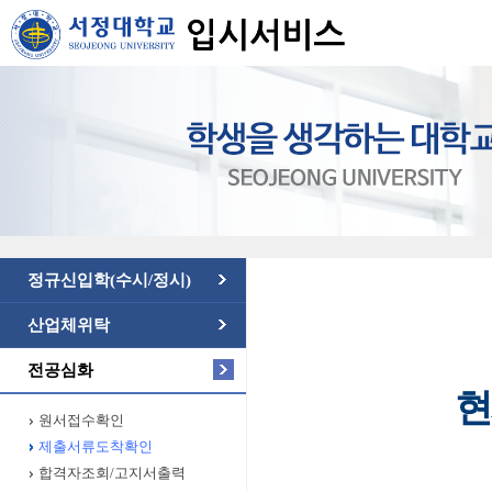
정규신입학(수시/정시)
산업체위탁
전공심화
현
원서접수확인
제출서류도착확인
합격자조회/고지서출력