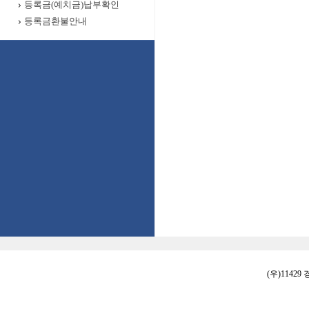
등록금(예치금)납부확인
등록금환불안내
(우)11429