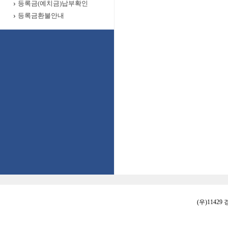
등록금(예치금)납부확인
등록금환불안내
(우)11429