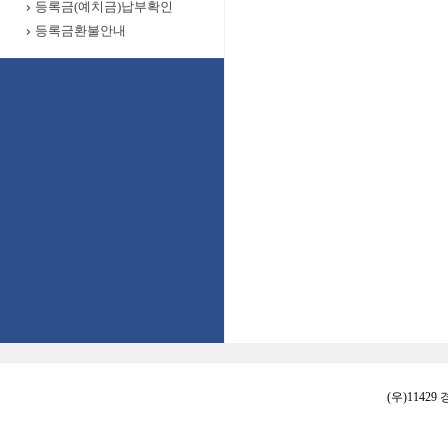
등록금(예치금)납부확인
등록금환불안내
(우)11429