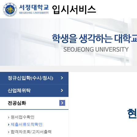
정규신입학(수시/정시)
산업체위탁
전공심화
현
원서접수확인
제출서류도착확인
합격자조회/고지서출력