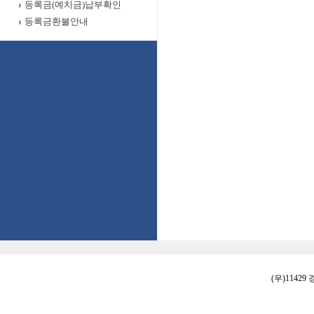
등록금(예치금)납부확인
등록금환불안내
(우)11429