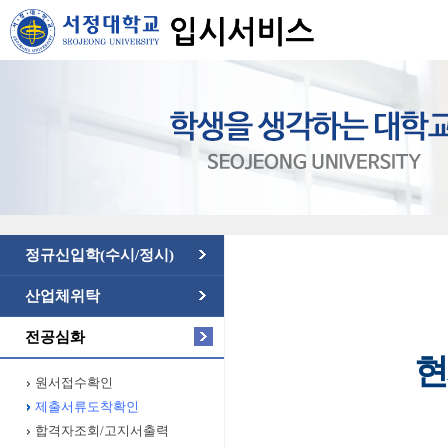
정규신입학(수시/정시)
산업체위탁
전공심화
현
원서접수확인
제출서류도착확인
합격자조회/고지서출력