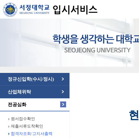
정규신입학(수시/정시)
산업체위탁
전공심화
현
원서접수확인
제출서류도착확인
합격자조회/고지서출력