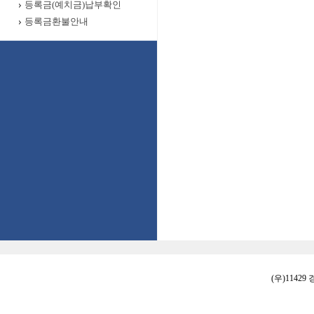
등록금(예치금)납부확인
등록금환불안내
(우)11429