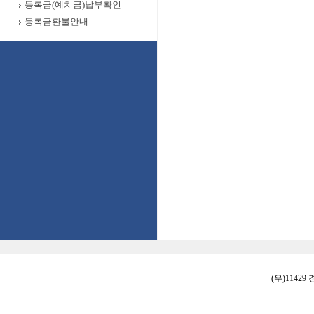
등록금(예치금)납부확인
등록금환불안내
(우)11429