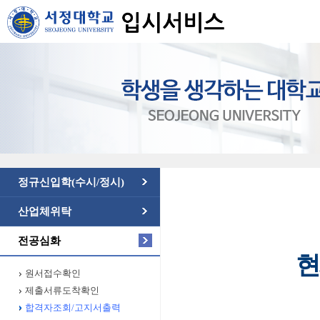
정규신입학(수시/정시)
산업체위탁
전공심화
현
원서접수확인
제출서류도착확인
합격자조회/고지서출력