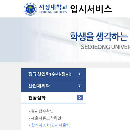
정규신입학(수시/정시)
산업체위탁
전공심화
원서접수확인
제출서류도착확인
합격자조회/고지서출력