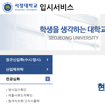
정규신입학(수시/정시)
산업체위탁
전공심화
현
원서접수확인
제출서류도착확인
합격자조회/고지서출력