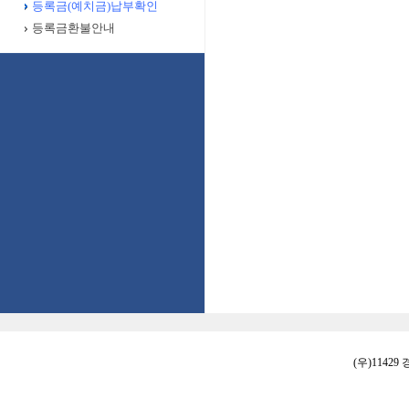
등록금(예치금)납부확인
등록금환불안내
(우)11429