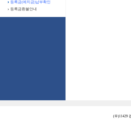
등록금(예치금)납부확인
등록금환불안내
(우)11429