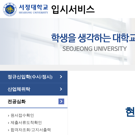
정규신입학(수시/정시)
산업체위탁
전공심화
현
원서접수확인
제출서류도착확인
합격자조회/고지서출력