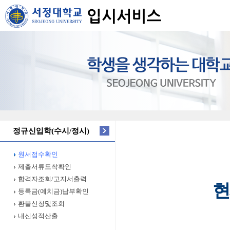
정규신입학(수시/정시)
원서접수확인
제출서류도착확인
합격자조회/고지서출력
현
등록금(예치금)납부확인
환불신청및조회
내신성적산출