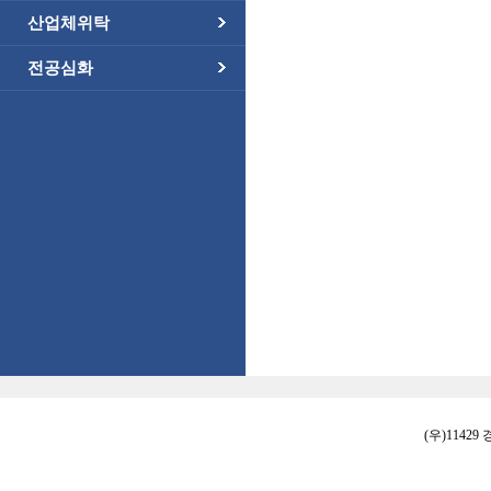
산업체위탁
전공심화
(우)11429