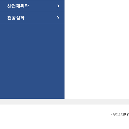
산업체위탁
전공심화
(우)11429