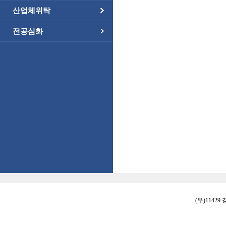
산업체위탁
전공심화
(우)11429