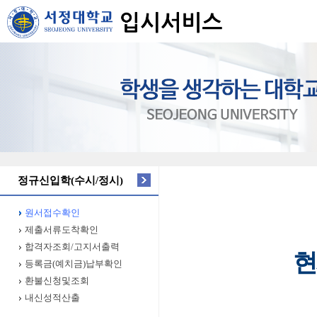
정규신입학(수시/정시)
원서접수확인
제출서류도착확인
합격자조회/고지서출력
현
등록금(예치금)납부확인
환불신청및조회
내신성적산출