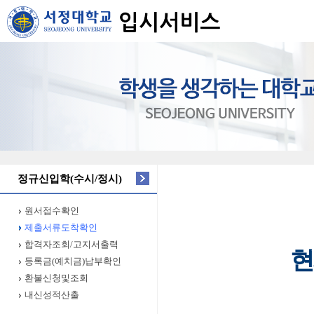
정규신입학(수시/정시)
원서접수확인
제출서류도착확인
합격자조회/고지서출력
현
등록금(예치금)납부확인
환불신청및조회
내신성적산출