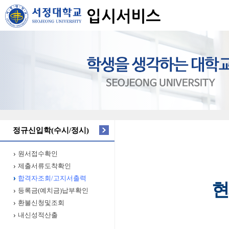
정규신입학(수시/정시)
원서접수확인
제출서류도착확인
합격자조회/고지서출력
현
등록금(예치금)납부확인
환불신청및조회
내신성적산출