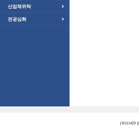
산업체위탁
전공심화
(우)11429