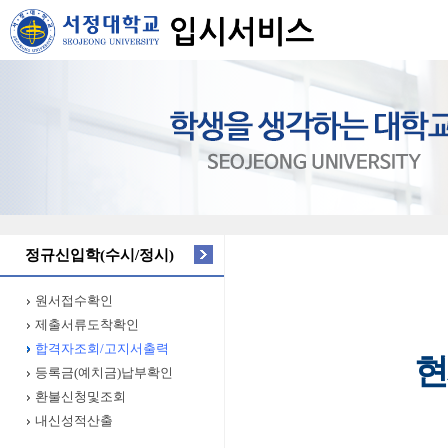
정규신입학(수시/정시)
원서접수확인
제출서류도착확인
합격자조회/고지서출력
현
등록금(예치금)납부확인
환불신청및조회
내신성적산출