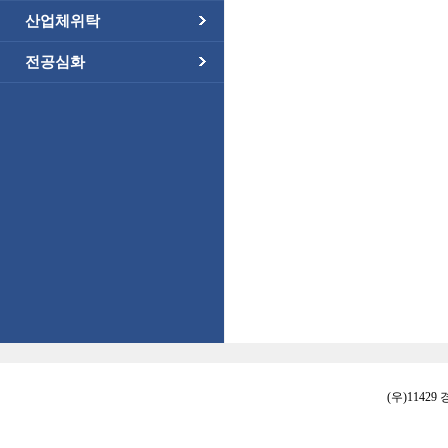
산업체위탁
전공심화
(우)11429