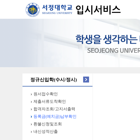
정규신입학(수시/정시)
원서접수확인
제출서류도착확인
합격자조회/고지서출력
등록금(예치금)납부확인
환불신청및조회
내신성적산출