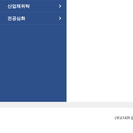
산업체위탁
전공심화
(우)11429