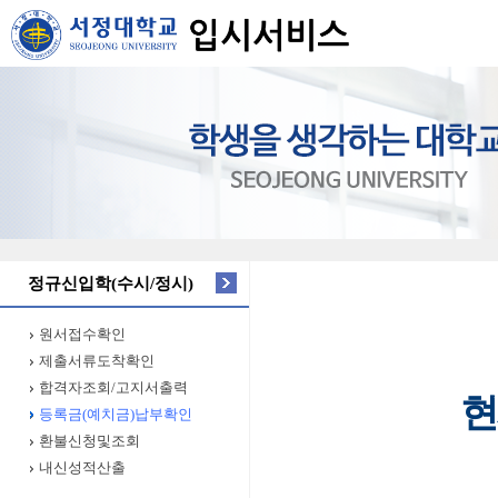
정규신입학(수시/정시)
원서접수확인
제출서류도착확인
합격자조회/고지서출력
현
등록금(예치금)납부확인
환불신청및조회
내신성적산출