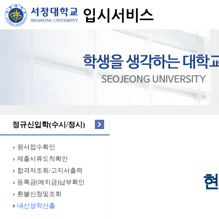
정규신입학(수시/정시)
원서접수확인
제출서류도착확인
합격자조회/고지서출력
현
등록금(예치금)납부확인
환불신청및조회
내신성적산출