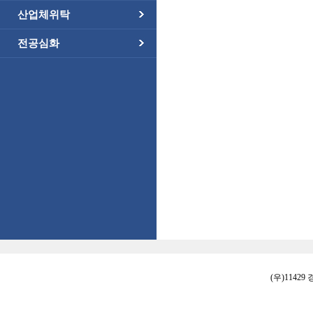
산업체위탁
전공심화
(우)11429