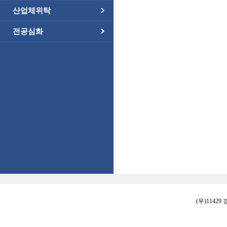
산업체위탁
전공심화
(우)11429