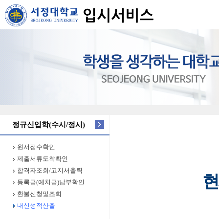
정규신입학(수시/정시)
원서접수확인
제출서류도착확인
합격자조회/고지서출력
현
등록금(예치금)납부확인
환불신청및조회
내신성적산출