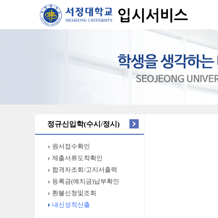
정규신입학(수시/정시)
원서접수확인
제출서류도착확인
합격자조회/고지서출력
등록금(예치금)납부확인
환불신청및조회
내신성적산출