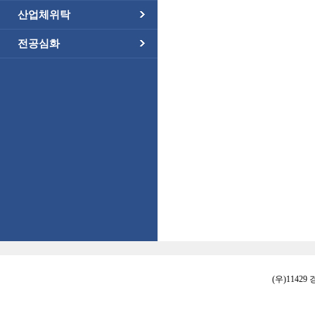
산업체위탁
전공심화
(우)11429