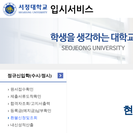
정규신입학(수시/정시)
원서접수확인
제출서류도착확인
합격자조회/고지서출력
현
등록금(예치금)납부확인
환불신청및조회
내신성적산출